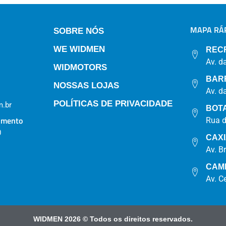
MAPA RÁP
SOBRE NÓS
WE WIDMEN
REC
Av. d
WIDMOTORS
BAR
NOSSAS LOJAS
Av. d
POLÍTICAS DE PRIVACIDADE
.br
BOT
imento
Rua 
0
CAX
Av. B
CAM
Av. C
WIDMEN 2026 © Todos os direitos reservados.