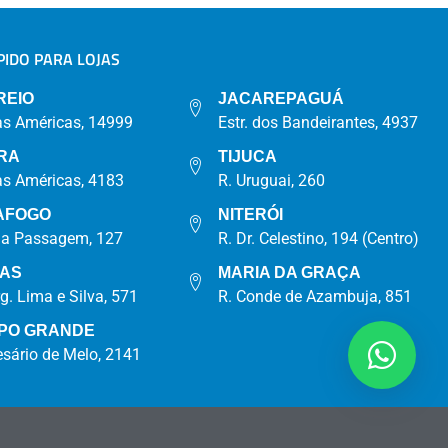
IDO PARA LOJAS
A
REIO
JACAREPAGUÁ
as Américas, 14999
Estr. dos Bandeirantes, 4937
RA
TIJUCA
as Américas, 4183
R. Uruguai, 260
AFOGO
NITERÓI
da Passagem, 127
R. Dr. Celestino, 194 (Centro)
IAS
MARIA DA GRAÇA
rg. Lima e Silva, 571
R. Conde de Azambuja, 851
PO GRANDE
esário de Melo, 2141