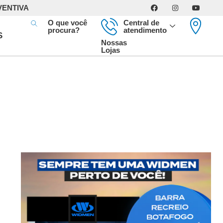
VENTIVA
O que você
Central de
procura?
atendimento
S
Nossas
Lojas