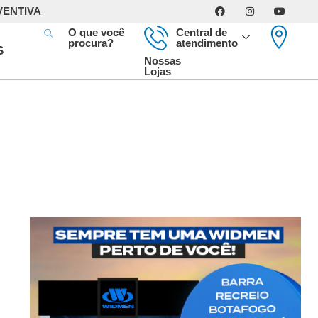
VENTIVA
O que você
Central de
procura?
atendimento
S
Nossas
Lojas