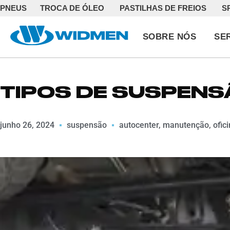
PNEUS
TROCA DE ÓLEO
PASTILHAS DE FREIOS
S
SOBRE NÓS
SE
TIPOS DE SUSPEN
junho 26, 2024
suspensão
autocenter
,
manutenção
,
ofic