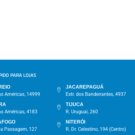
IDO PARA LOJAS
A
REIO
JACAREPAGUÁ
as Américas, 14999
Estr. dos Bandeirantes, 4937
RA
TIJUCA
as Américas, 4183
R. Uruguai, 260
AFOGO
NITERÓI
da Passagem, 127
R. Dr. Celestino, 194 (Centro)