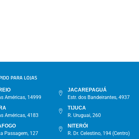
IDO PARA LOJAS
A
REIO
JACAREPAGUÁ
as Américas, 14999
Estr. dos Bandeirantes, 4937
RA
TIJUCA
as Américas, 4183
R. Uruguai, 260
AFOGO
NITERÓI
da Passagem, 127
R. Dr. Celestino, 194 (Centro)