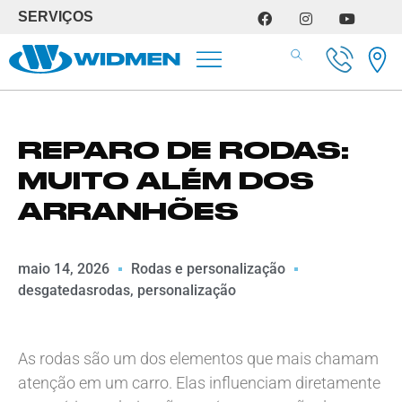
SERVIÇOS
SERVIÇOS DE OFICINA
REPARO DE RODAS:
MUITO ALÉM DOS
ARRANHÕES
maio 14, 2026
Rodas e personalização
desgatedasrodas
,
personalização
As rodas são um dos elementos que mais chamam
atenção em um carro. Elas influenciam diretamente