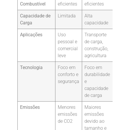
Combustível
eficientes
eficientes
Capacidade de
Limitada
Alta
Carga
capacidade
Aplicações
Uso
Transporte
pessoal e
de carga,
comercial
construção,
leve
agricultura
Tecnologia
Foco em
Foco em
conforto e
durabilidade
segurança
e
capacidade
de carga
Emissões
Menores
Maiores
emissões
emissões
de CO2
devido ao
tamanho e