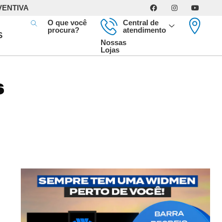
VENTIVA
O que você
Central de
procura?
atendimento
S
Nossas
Lojas
S