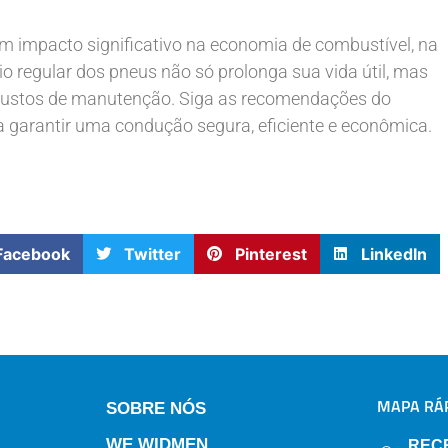
um impacto significativo na economia de combustível, na
 regular dos pneus não só prolonga sua vida útil, mas
 custos de manutenção. Siga as recomendações do
ra garantir uma condução segura, eficiente e econômica.
Facebook
Twitter
Pinterest
LinkedIn
MAPA RÁP
SOBRE NÓS
WE WIDMEN
REC