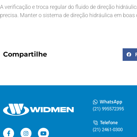
A verificação e troca regular do fluido de direção hidrául
precisa. Manter o sistema de direção hidráulica em boas
Compartilhe
WhatsApp
(21) 995572395
Telefone
(21) 2461-0300