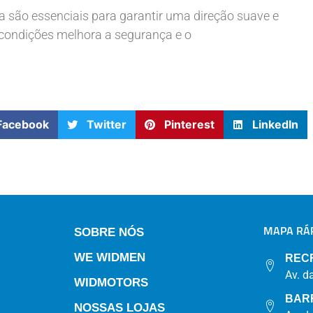
ica são essenciais para garantir uma direção suave e
 condições melhora a segurança e o
Facebook
Twitter
Pinterest
LinkedIn
MAPA RÁP
SOBRE NÓS
WE WIDMEN
REC
Av. d
WIDMOTORS
BAR
NOSSAS LOJAS