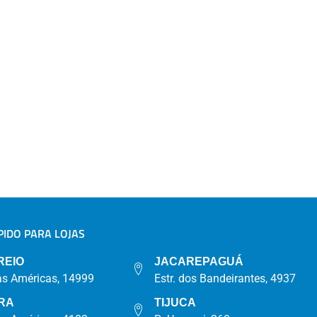
IDO PARA LOJAS
A
REIO
JACAREPAGUÁ
as Américas, 14999
Estr. dos Bandeirantes, 4937
RA
TIJUCA