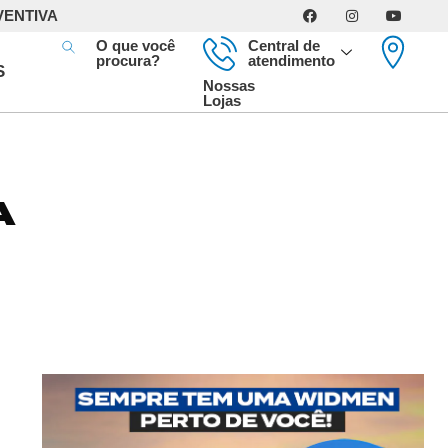
VENTIVA
O que você
Central de
procura?
atendimento
S
Nossas
Lojas
A