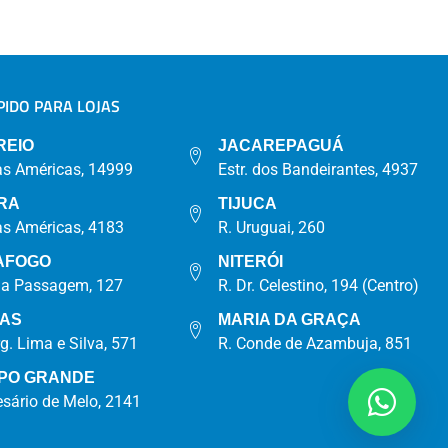
IDO PARA LOJAS
A
REIO
JACAREPAGUÁ
as Américas, 14999
Estr. dos Bandeirantes, 4937
RA
TIJUCA
as Américas, 4183
R. Uruguai, 260
AFOGO
NITERÓI
da Passagem, 127
R. Dr. Celestino, 194 (Centro)
IAS
MARIA DA GRAÇA
rg. Lima e Silva, 571
R. Conde de Azambuja, 851
PO GRANDE
esário de Melo, 2141