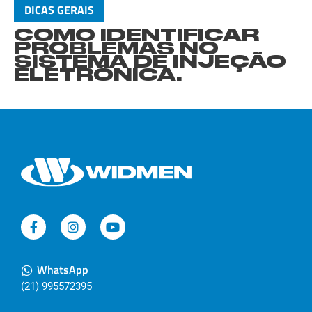
DICAS GERAIS
COMO IDENTIFICAR
PROBLEMAS NO
SISTEMA DE INJEÇÃO
ELETRÔNICA.
WhatsApp
(21) 995572395