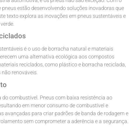
stria automotiva, e os pneus não são exceção. Com o
 de pneus estão desenvolvendo soluções inovadoras que
e texto explora as inovações em pneus sustentáveis e
verde.
ciclados
tentáveis é o uso de borracha natural e materiais
 oferecem uma alternativa ecológica aos compostos
ateriais reciclados, como plástico e borracha reciclada,
s não renováveis.
to
ia do combustível. Pneus com baixa resistência ao
resultando em menor consumo de combustível e
ias avançadas para criar padrões de banda de rodagem e
rolamento sem comprometer a aderência e a segurança.