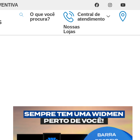
VENTIVA
O que você
Central de
procura?
atendimento
S
Nossas
Lojas