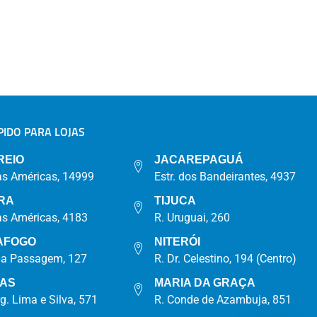
IDO PARA LOJAS
A
REIO
JACAREPAGUÁ
as Américas, 14999
Estr. dos Bandeirantes, 4937
RA
TIJUCA
as Américas, 4183
R. Uruguai, 260
AFOGO
NITERÓI
da Passagem, 127
R. Dr. Celestino, 194 (Centro)
IAS
MARIA DA GRAÇA
rg. Lima e Silva, 571
R. Conde de Azambuja, 851