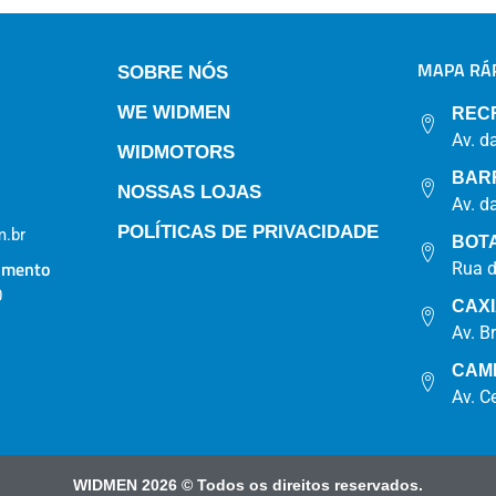
MAPA RÁP
SOBRE NÓS
WE WIDMEN
REC
Av. d
WIDMOTORS
BAR
NOSSAS LOJAS
Av. d
POLÍTICAS DE PRIVACIDADE
.br
BOT
imento
Rua 
0
CAX
Av. B
CAM
Av. C
WIDMEN 2026 © Todos os direitos reservados.