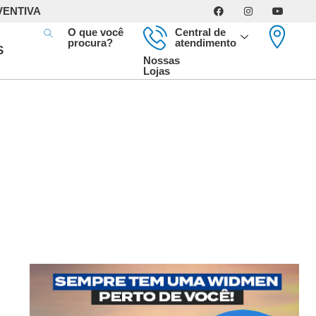
VENTIVA
O que você
Central de
procura?
atendimento
S
Nossas
Lojas