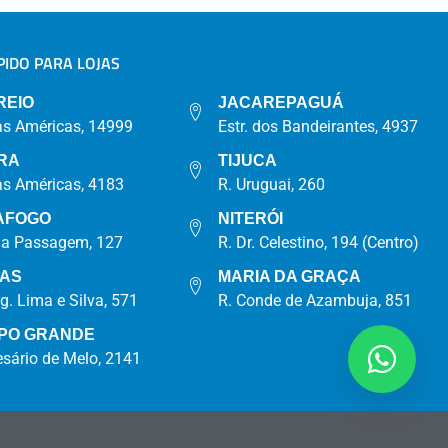
IDO PARA LOJAS
A
REIO
JACAREPAGUÁ
as Américas, 14999
Estr. dos Bandeirantes, 4937
RA
TIJUCA
as Américas, 4183
R. Uruguai, 260
AFOGO
NITERÓI
da Passagem, 127
R. Dr. Celestino, 194 (Centro)
IAS
MARIA DA GRAÇA
rg. Lima e Silva, 571
R. Conde de Azambuja, 851
PO GRANDE
esário de Melo, 2141