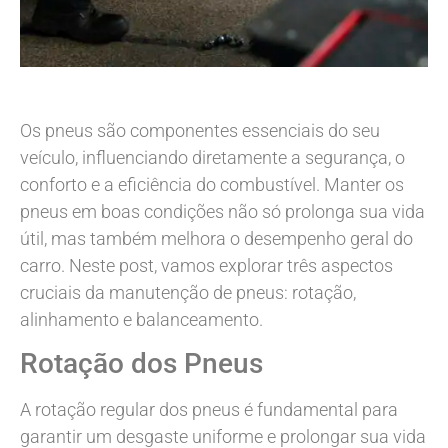
Os pneus são componentes essenciais do seu
veículo, influenciando diretamente a segurança, o
conforto e a eficiência do combustível. Manter os
pneus em boas condições não só prolonga sua vida
útil, mas também melhora o desempenho geral do
carro. Neste post, vamos explorar três aspectos
cruciais da manutenção de pneus: rotação,
alinhamento e balanceamento.
Rotação dos Pneus
A rotação regular dos pneus é fundamental para
garantir um desgaste uniforme e prolongar sua vida