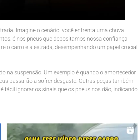
trada. Imagine o cenário: você enfrenta uma chuva
entos, é nos pneus que depositamos nossa confiança
tre o carro e a estrada, desempenhando um papel crucial
hando na suspensão. Um exemplo é quando o amortecedor
neus passarão a sofrer desgaste. Outras peças também
fácil ignorar os sinais que os pneus nos dão, indicando