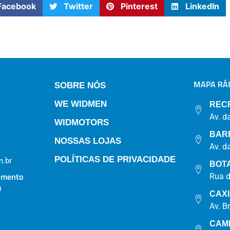
Facebook
Twitter
Pinterest
LinkedIn
MAPA RÁP
SOBRE NÓS
WE WIDMEN
REC
Av. d
WIDMOTORS
BAR
NOSSAS LOJAS
Av. d
POLÍTICAS DE PRIVACIDADE
.br
BOT
imento
Rua 
0
CAX
Av. B
CAM