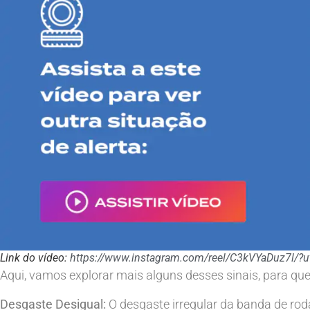
Link do vídeo:
https://www.instagram.com/reel/C3kVYaDuz7l/
Aqui, vamos explorar mais alguns desses sinais, para que
Desgaste Desigual:
O desgaste irregular da banda de rod