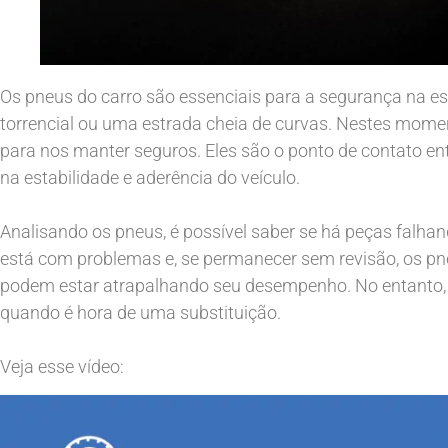
Os pneus do carro são essenciais para a segurança na es
torrencial ou uma estrada cheia de curvas. Nestes mom
para nos manter seguros. Eles são o ponto de contato en
na estabilidade e aderência do veículo.
Analisando os pneus, é possível saber se há peças fal
está com problemas e, se permanecer sem revisão, os p
podem estar atrapalhando seu desempenho. No entanto, é 
quando é hora de uma substituição.
Veja esse vídeo: