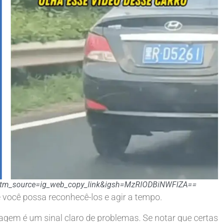
?utm_source=ig_web_copy_link&igsh=MzRlODBiNWFlZA==
 você possa reconhecê-los e agir a tempo.
agem é um sinal claro de problemas. Se notar que certas