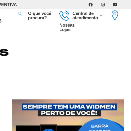
VENTIVA
O que você
Central de
procura?
atendimento
S
Nossas
Lojas
OS