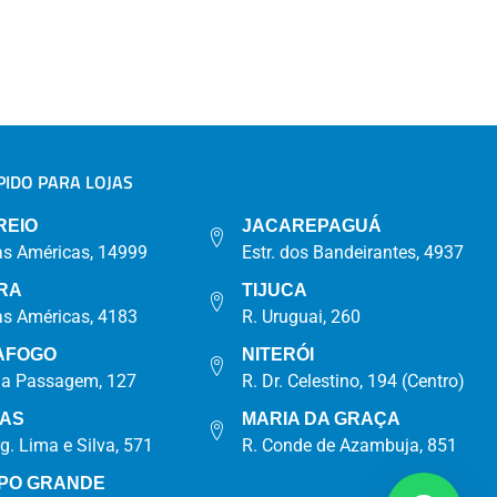
IDO PARA LOJAS
A
REIO
JACAREPAGUÁ
as Américas, 14999
Estr. dos Bandeirantes, 4937
RA
TIJUCA
as Américas, 4183
R. Uruguai, 260
AFOGO
NITERÓI
da Passagem, 127
R. Dr. Celestino, 194 (Centro)
IAS
MARIA DA GRAÇA
rg. Lima e Silva, 571
R. Conde de Azambuja, 851
PO GRANDE