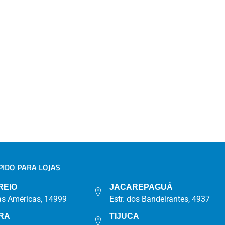
IDO PARA LOJAS
A
REIO
JACAREPAGUÁ
as Américas, 14999
Estr. dos Bandeirantes, 4937
RA
TIJUCA