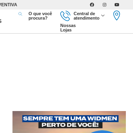
VENTIVA
O que você
Central de
procura?
atendimento
S
Nossas
Lojas