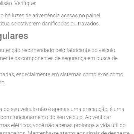
são. Verifique:
ão há luzes de advertência acesas no painel.
titua se estiverem danificados ou travados.
gulares
utenção recomendado pelo fabricante do veículo.
almente os componentes de segurança em busca de
talhadas, especialmente em sistemas complexos como
do.
 do seu veículo não é apenas uma precaução; é uma
 bom funcionamento do seu veículo. Ao verificar
mas elétricos, você não apenas prolonga a vida útil do
assageiros. Mantenha-se atento aos sinais de desgaste