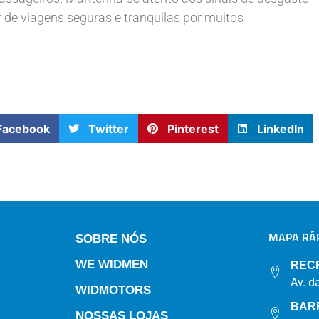
de viagens seguras e tranquilas por muitos
Facebook
Twitter
Pinterest
LinkedIn
MAPA RÁP
SOBRE NÓS
WE WIDMEN
REC
Av. d
WIDMOTORS
BAR
NOSSAS LOJAS