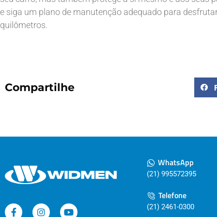
e siga um plano de manutenção adequado para desfrutar 
quilômetros.
Compartilhe
WhatsApp
(21) 995572395
Telefone
(21) 2461-0300