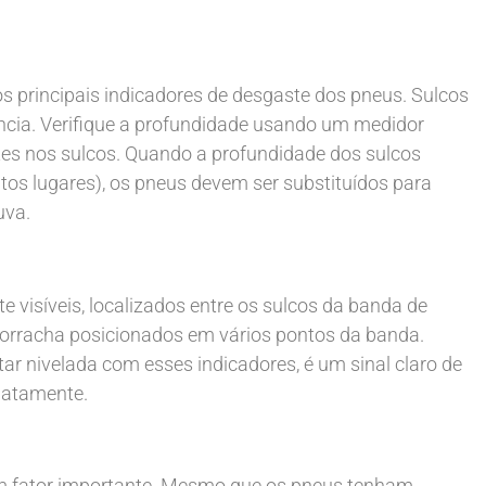
 principais indicadores de desgaste dos pneus. Sulcos
ncia. Verifique a profundidade usando um medidor
tes nos sulcos. Quando a profundidade dos sulcos
s lugares), os pneus devem ser substituídos para
uva.
visíveis, localizados entre os sulcos da banda de
borracha posicionados em vários pontos da banda.
r nivelada com esses indicadores, é um sinal claro de
iatamente.
um fator importante. Mesmo que os pneus tenham