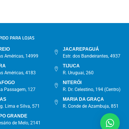
IDO PARA LOJAS
A
REIO
JACAREPAGUÁ
as Américas, 14999
Estr. dos Bandeirantes, 4937
RA
TIJUCA
as Américas, 4183
R. Uruguai, 260
AFOGO
NITERÓI
da Passagem, 127
R. Dr. Celestino, 194 (Centro)
IAS
MARIA DA GRAÇA
rg. Lima e Silva, 571
R. Conde de Azambuja, 851
PO GRANDE
esário de Melo, 2141