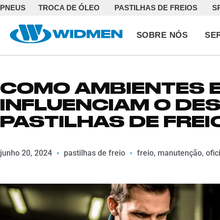
PNEUS
TROCA DE ÓLEO
PASTILHAS DE FREIOS
S
SOBRE NÓS
SE
COMO AMBIENTES E
INFLUENCIAM O DE
PASTILHAS DE FREIO
junho 20, 2024
pastilhas de freio
freio
,
manutenção
,
ofic