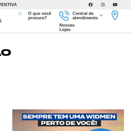
VENTIVA
O que você
Central de
procura?
atendimento
S
Nossas
Lojas
ÃO