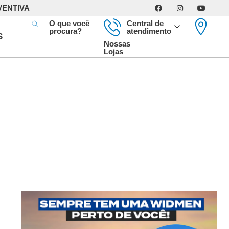
VENTIVA
O que você
Central de
procura?
atendimento
S
Nossas
Lojas