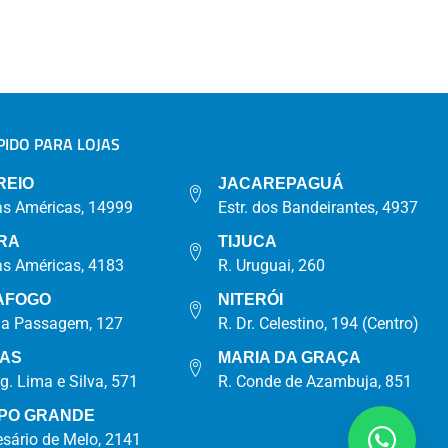
IDO PARA LOJAS
A
REIO
JACAREPAGUÁ
as Américas, 14999
Estr. dos Bandeirantes, 4937
RA
TIJUCA
as Américas, 4183
R. Uruguai, 260
AFOGO
NITERÓI
da Passagem, 127
R. Dr. Celestino, 194 (Centro)
IAS
MARIA DA GRAÇA
rg. Lima e Silva, 571
R. Conde de Azambuja, 851
PO GRANDE
esário de Melo, 2141