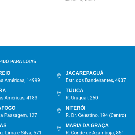
IDO PARA LOJAS
A
REIO
JACAREPAGUÁ
as Américas, 14999
Estr. dos Bandeirantes, 4937
RA
TIJUCA
as Américas, 4183
R. Uruguai, 260
AFOGO
NITERÓI
da Passagem, 127
R. Dr. Celestino, 194 (Centro)
IAS
MARIA DA GRAÇA
rg. Lima e Silva, 571
R. Conde de Azambuja, 851