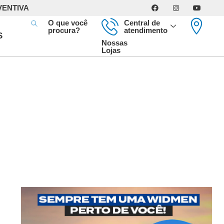
VENTIVA
O que você
Central de
procura?
atendimento
S
Nossas
Lojas