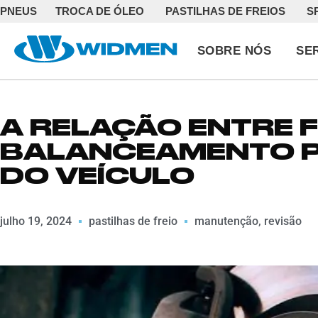
PNEUS
TROCA DE ÓLEO
PASTILHAS DE FREIOS
S
SOBRE NÓS
SE
A RELAÇÃO ENTRE F
BALANCEAMENTO P
DO VEÍCULO
julho 19, 2024
pastilhas de freio
manutenção
,
revisão