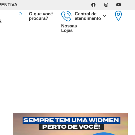
VENTIVA
O que você
Central de
procura?
atendimento
S
Nossas
Lojas