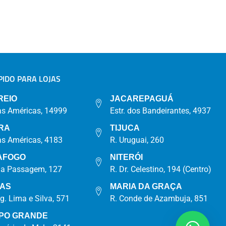
IDO PARA LOJAS
A
REIO
JACAREPAGUÁ
as Américas, 14999
Estr. dos Bandeirantes, 4937
RA
TIJUCA
as Américas, 4183
R. Uruguai, 260
AFOGO
NITERÓI
da Passagem, 127
R. Dr. Celestino, 194 (Centro)
IAS
MARIA DA GRAÇA
rg. Lima e Silva, 571
R. Conde de Azambuja, 851
PO GRANDE