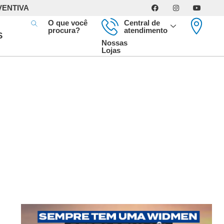
VENTIVA
O que você
Central de
procura?
atendimento
S
Nossas
Lojas