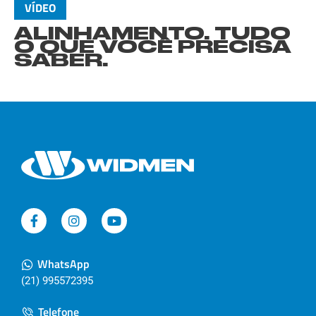
VÍDEO
ALINHAMENTO. TUDO
O QUE VOCÊ PRECISA
SABER.
WhatsApp
(21) 995572395
Telefone